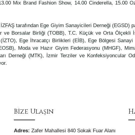
.00 Mix Brand Fashion Show, 14.00 Cinderella, 15.00 O
, İZFAŞ tarafından Ege Giyim Sanayicileri Derneği (EGSD) 
ar ve Borsalar Birliği (TOBB), T.C. Küçük ve Orta Ölçekli 
İZTO), Ege İhracatçı Birlikleri (EİB), Ege Bölgesi Sanayi
i (İEOSB), Moda ve Hazır Giyim Federasyonu (MHGF), Mim
ları Derneği (MTK), İzmir Terziler ve Konfeksiyoncular 
yor.
Bize Ulaşın
H
Adres:
Zafer Mahallesi 840 Sokak Fuar Alanı