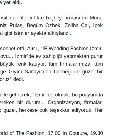
 yer aldı.
ilcileri ile birlikte Rojbey firmasının Murat
e Deniz Pulaş, Begüm Özbek, Zeliha Çal, İpek
gibi isimler ayakta alkışlandı.
ohbet etti. Alıcı, “IF Wedding Fashion İzmir,
vu... İzmir’de ev sahipliği yapmaktan gurur
büyük renk katıyor, tüm firmalarımıza, tüm
ge Giyim Sanayicileri Derneği ile güzel bir
yoruz” dedi.
dile getirerek, “İzmir’de olmak, bu podyumda
ereken bir durum... Organizasyon, firmalar,
çok güzel, herkese çok teşekkür ediyoruz. Her
ld of The Fashion, 17.00 In Couture, 19.30