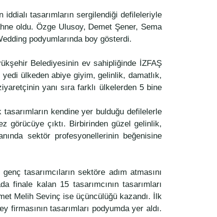
dialı tasarımların sergilendiği defileleriyle
e sahne oldu. Özge Ulusoy, Demet Şener, Sema
 Wedding podyumlarında boy gösterdi.
yükşehir Belediyesinin ev sahipliğinde İZFAŞ
yedi ülkeden abiye giyim, gelinlik, damatlık,
iyaretçinin yanı sıra farklı ülkelerden 5 bine
 tasarımların kendine yer bulduğu defilelerle
görücüye çıktı. Birbirinden güzel gelinlik,
lanında sektör profesyonellerinin beğenisine
ve genç tasarımcıların sektöre adım atmasını
da finale kalan 15 tasarımcının tasarımları
hmet Melih Sevinç ise üçüncülüğü kazandı. İlk
bey firmasının tasarımları podyumda yer aldı.