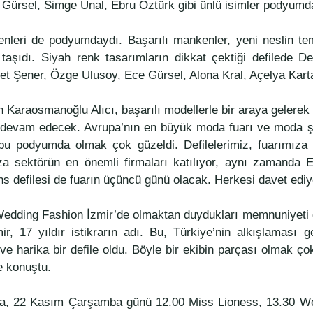
Gürsel, Simge Ünal, Ebru Öztürk gibi ünlü isimler podyumda
enleri de podyumdaydı. Başarılı mankenler, yeni neslin tems
la taşıdı. Siyah renk tasarımların dikkat çektiği defiled
Şener, Özge Ulusoy, Ece Gürsel, Alona Kral, Açelya Kartal 
Karaosmanoğlu Alıcı, başarılı modellerle bir araya gelerek s
a devam edecek. Avrupa’nın en büyük moda fuarı ve moda şo
 bu podyumda olmak çok güzeldi. Defilelerimiz, fuarımıza 
za sektörün en önemli firmaları katılıyor, aynı zamanda E
ns defilesi de fuarın üçüncü günü olacak. Herkesi davet edi
 Wedding Fashion İzmir’de olmaktan duydukları memnuniyeti 
 17 yıldır istikrarın adı. Bu, Türkiye’nin alkışlaması g
n ve harika bir defile oldu. Böyle bir ekibin parçası olmak 
ye konuştu.
da, 22 Kasım Çarşamba günü 12.00 Miss Lioness, 13.30 Wor