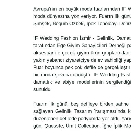
Avrupa’nın en büyük moda fuarlarından IF Wed
moda dünyasına yön veriyor. Fuarın ilk günü
Şimşek, Begüm Özbek, İpek Tenolcay, Deniz 
IF Wedding Fashion İzmir - Gelinlik, Damatl
tarafından Ege Giyim Sanayicileri Derneği pa
aksesuar ile çocuk giyim ürün gruplarından 22
yakın yabancı ziyaretçiye de ev sahipliği ya
Fuar boyunca pek çok defile de gerçekleştiri
bir moda şovuna dönüştü. IF Wedding Fashio
damatlık ve abiye modellerinin sergilendiği
sunuldu.
Fuarın ilk günü, beş defileye birden sahne 
sağlayan Gelinlik Tasarım Yarışması’nda ka
düzenlenen defilede podyumda yer aldı. Yarış
gün, Quesste, Ümit Collection, İğne İplik Mo