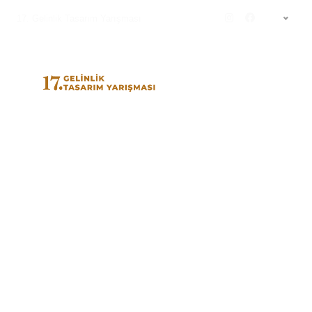
17. Gelinlik Tasarım Yarışması
TR
MELEK ÖZYENİLMEZ