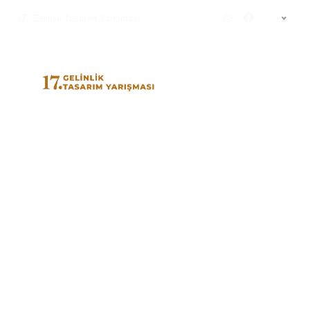
17. Gelinlik Tasarım Yarışması
TR
resim2