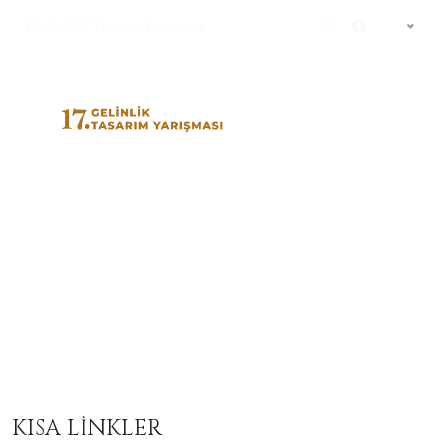
17. Gelinlik Tasarım Yarışması
TR
12-gty
KISA LİNKLER