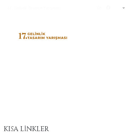
17. Gelinlik Tasarım Yarışması
TR
Enes Yolcu
KISA LİNKLER