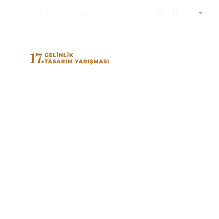
17. Gelinlik Tasarım Yarışması
TR
WEDDING STYLE DERGİSİ