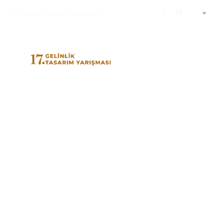
17. Gelinlik Tasarım Yarışması
TR
WORLD WEDDING FAIRS